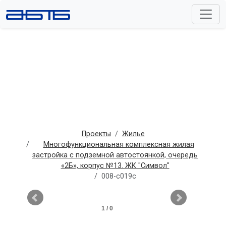
Проекты
Жилье
Многофункциональная комплексная жилая
застройка с подземной автостоянкой, очередь
«2Б», корпус №13. ЖК "Символ"
008-c019c
1 / 0